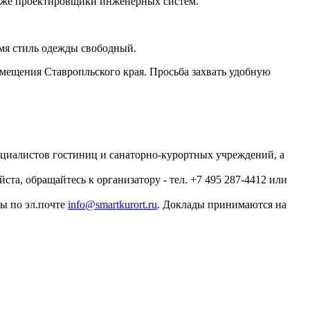
также проектировщики инженерных систем.
емя стиль одежды свободный.
мещения Ставропльского края. Просьба захвать удобную
пециалистов гостиниц и санаторно-курортных учреждений, а
та, обращайтесь к организатору - тел. +7 495 287-4412 или
сы по эл.почте
info@smartkurort.ru
. Доклады принимаются на