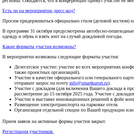
регионы. Ожидается, что в конференции примут участие не ме
Есть ли на мероприятии дресс-код?
Просим придерживаться официально стиля (деловой костюм) на
В программе 31 октября предусмотрены автобусно-пешеходные 
одежду и обувь и взять зонт на случай дождливой погоды.
Какие форматы участия возможны?
В мероприятии возможны следующие форматы участия:
Делегатское участие: участие во всех мероприятиях конф
также проектных организаций).
Участие в качестве официального или генерального партн
отправьте запрос на почту
info@smartkurort.ru
).
Участие с докладом (для включения Вашего доклада в про
рассмотрение до 15 октября 2025 года. Участие с докладо
Участие в выставке инновационных решений в фойе конф
Размещение электротранспорта на парковке отеля.
Организация отдельной секции по Вашей продукции или
Прием заявок на активные формы участия закрыт.
Регистрация участников.