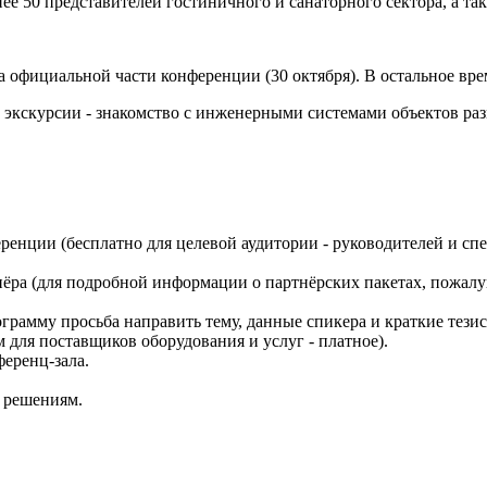
нее 50 представителей гостиничного и санаторного сектора, а 
 официальной части конференции (30 октября). В остальное вр
экскурсии - знакомство с инженерными системами объектов раз
еренции (бесплатно для целевой аудитории - руководителей и с
ёра (для подробной информации о партнёрских пакетах, пожалуйс
грамму просьба направить тему, данные спикера и краткие тези
м для поставщиков оборудования и услуг - платное).
еренц-зала.
 решениям.