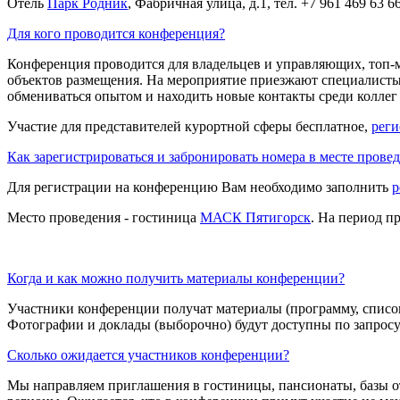
Отель
Парк Родник
, Фабричная улица, д.1, тел. +7 961 469 6
Для кого проводится конференция?
Конференция проводится для владельцев и управляющих, топ-м
объектов размещения. На мероприятие приезжают специалист
обмениваться опытом и находить новые контакты среди коллег
Участие для представителей курортной сферы бесплатное,
реги
Как зарегистрироваться и забронировать номера в месте прове
Для регистрации на конференцию Вам необходимо заполнить
р
Место проведения - гостиница
МАСК Пятигорск
. На период п
Когда и как можно получить материалы конференции?
Участники конференции получат материалы (программу, список
Фотографии и доклады (выборочно) будут доступны по запросу
Сколько ожидается участников конференции?
Мы направляем приглашения в гостиницы, пансионаты, базы от